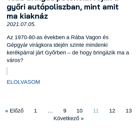
győri autópoliszban, mint amit
ma kiaknáz
2021.07.05.
Az 1970-80-as években a Rába Vagon és
Gépgyár virágkora idején szinte mindenki
kerékpárral járt Győrben – de hogy bringázik ma a
város?
ELOLVASOM
« Előző
1
…
9
10
11
12
13
Következő »