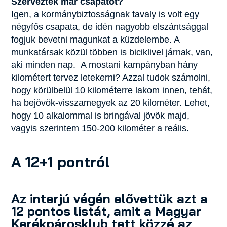
Szerveztek már csapatot?
Igen, a kormánybiztosságnak tavaly is volt egy
négyfős csapata, de idén nagyobb elszántsággal
fogjuk bevetni magunkat a küzdelembe. A
munkatársak közül többen is biciklivel járnak, van,
aki minden nap. A mostani kampányban hány
kilométert tervez letekerni? Azzal tudok számolni,
hogy körülbelül 10 kilométerre lakom innen, tehát,
ha bejövök-visszamegyek az 20 kilométer. Lehet,
hogy 10 alkalommal is bringával jövök majd,
vagyis szerintem 150-200 kilométer a reális.
A 12+1 pontról
Az interjú végén elővettük azt a
12 pontos listát, amit a Magyar
Kerékpárosklub tett közzé az