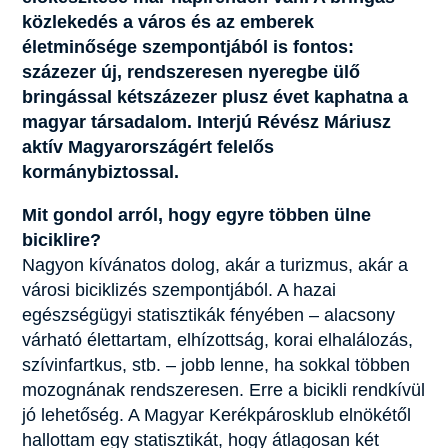
közlekedés a város és az emberek
életminősége szempontjából is fontos:
százezer új, rendszeresen nyeregbe ülő
bringással kétszázezer plusz évet kaphatna a
magyar társadalom. Interjú Révész Máriusz
aktív Magyarországért felelős
kormánybiztossal.
Mit gondol arról, hogy egyre többen ülne
biciklire?
Nagyon kívánatos dolog, akár a turizmus, akár a
városi biciklizés szempontjából. A hazai
egészségügyi statisztikák fényében – alacsony
várható élettartam, elhízottság, korai elhalálozás,
szívinfartkus, stb. – jobb lenne, ha sokkal többen
mozognának rendszeresen. Erre a bicikli rendkívül
jó lehetőség. A Magyar Kerékpárosklub elnökétől
hallottam egy statisztikát, hogy átlagosan két