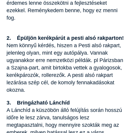
érdemes lenne összekötni a fejlesztéseket
ezekkel. Reménykedem benne, hogy ez menni
fog.
2. Épüljön kerékpárút a pesti alsó rakparton!
Nem könnyű kérdés, hiszen a Pesti alsó rakpart,
jelenleg olyan, mint egy autópálya. Vannak
ugyanakkor erre nemzetközi példák. pl Párizsban
a Szajna-part, amit birtokba vettek a gyalogosok,
kerékpározók, rollerezők. A pesti alsó rakpart
lezárása szép cél, de komoly fennakadásokat
okozna.
3. Bringázható Lánchíd
A Lánchíd a küszöbön álló felújítás során hosszú
időre le lesz zárva, tanulságos lesz
megtapasztalni, hogy mennyire szokták meg az
emberek, milyen hatással lesz ez a város