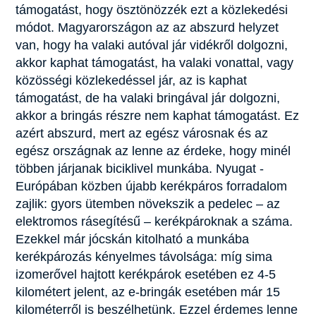
támogatást, hogy ösztönözzék ezt a közlekedési
módot. Magyarországon az az abszurd helyzet
van, hogy ha valaki autóval jár vidékről dolgozni,
akkor kaphat támogatást, ha valaki vonattal, vagy
közösségi közlekedéssel jár, az is kaphat
támogatást, de ha valaki bringával jár dolgozni,
akkor a bringás részre nem kaphat támogatást. Ez
azért abszurd, mert az egész városnak és az
egész országnak az lenne az érdeke, hogy minél
többen járjanak biciklivel munkába. Nyugat -
Európában közben újabb kerékpáros forradalom
zajlik: gyors ütemben növekszik a pedelec – az
elektromos rásegítésű – kerékpároknak a száma.
Ezekkel már jócskán kitolható a munkába
kerékpározás kényelmes távolsága: míg sima
izomerővel hajtott kerékpárok esetében ez 4-5
kilométert jelent, az e-bringák esetében már 15
kilométerről is beszélhetünk. Ezzel érdemes lenne