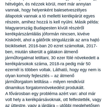
hétvégén, és nézzek körül, mert már annyian
vannak, hogy helyenként balesetveszélyes
állapotok vannak a tó melletti kerékpárút egyes
részein, amihez hozzá is kell nyúlni. Másik példa:
Magyarország Budapesten kívüli részéről
kerékpárszámlálás jóformán nincsen, kivéve
Kiskörét, ahol a gátőrök strigulázzák az arra hajtó
bicikliseket. 2016-ban 20 ezret számoltak, 2017-
ben, miután sikerült a gátakon átmenő
járműforgalmat letiltani, 30 ezer fölé növekedett a
kerékpársokok száma, 2018-ra pedig már 50
ezernél is többen voltak. Látható, hogy egy nem is
olyan komoly fejlesztés – az átmenő
járműforgalom letiltása – milyen rendkívül
dinamikus forgalomnövekedést produkált.
A fővárosban egy probléma azért van: ahol már
volt hely a kerékpársávoknak, ott felfestették, vagy
az úttestre, vagy a járdára – utóbbi meglehetősen