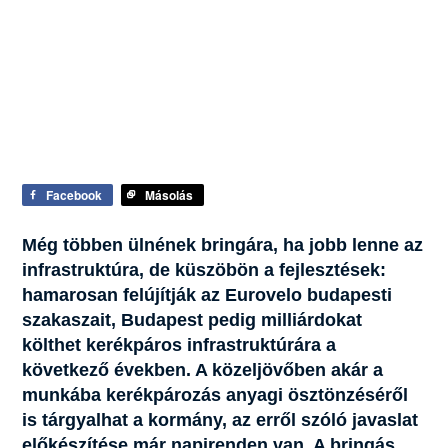
Facebook
Másolás
Még többen ülnének bringára, ha jobb lenne az
infrastruktúra, de küszöbön a fejlesztések:
hamarosan felújítják az Eurovelo budapesti
szakaszait, Budapest pedig milliárdokat
költhet kerékpáros infrastruktúrára a
következő években. A közeljövőben akár a
munkába kerékpározás anyagi ösztönzéséről
is tárgyalhat a kormány, az erről szóló javaslat
előkészítése már napirenden van. A bringás