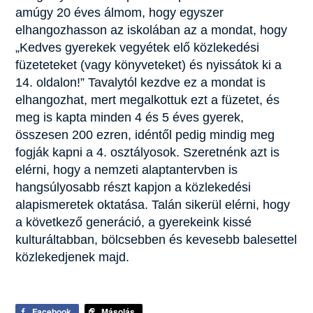
amúgy 20 éves álmom, hogy egyszer
elhangozhasson az iskolában az a mondat, hogy
„Kedves gyerekek vegyétek elő közlekedési
füzeteteket (vagy könyveteket) és nyissátok ki a
14. oldalon!” Tavalytól kezdve ez a mondat is
elhangozhat, mert megalkottuk ezt a füzetet, és
meg is kapta minden 4 és 5 éves gyerek,
összesen 200 ezren, idéntől pedig mindig meg
fogják kapni a 4. osztályosok. Szeretnénk azt is
elérni, hogy a nemzeti alaptantervben is
hangsúlyosabb részt kapjon a közlekedési
alapismeretek oktatása. Talán sikerül elérni, hogy
a következő generáció, a gyerekeink kissé
kulturáltabban, bölcsebben és kevesebb balesettel
közlekedjenek majd.
Facebook
Másolás