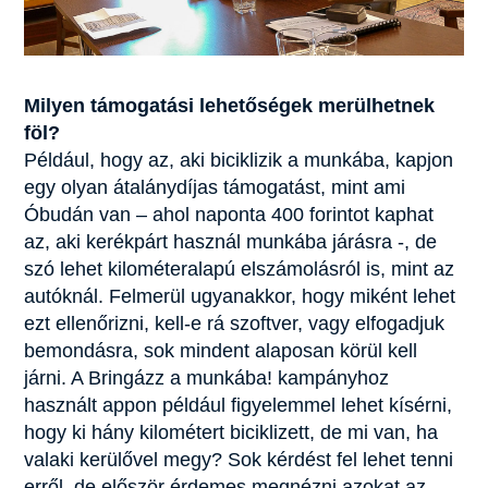
Milyen támogatási lehetőségek merülhetnek
föl?
Például, hogy az, aki biciklizik a munkába, kapjon
egy olyan átalánydíjas támogatást, mint ami
Óbudán van – ahol naponta 400 forintot kaphat
az, aki kerékpárt használ munkába járásra -, de
szó lehet kilométeralapú elszámolásról is, mint az
autóknál. Felmerül ugyanakkor, hogy miként lehet
ezt ellenőrizni, kell-e rá szoftver, vagy elfogadjuk
bemondásra, sok mindent alaposan körül kell
járni. A Bringázz a munkába! kampányhoz
használt appon például figyelemmel lehet kísérni,
hogy ki hány kilométert biciklizett, de mi van, ha
valaki kerülővel megy? Sok kérdést fel lehet tenni
erről, de először érdemes megnézni azokat az