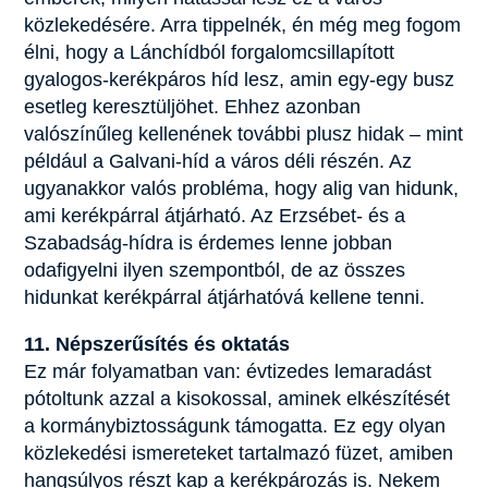
közlekedésére. Arra tippelnék, én még meg fogom
élni, hogy a Lánchídból forgalomcsillapított
gyalogos-kerékpáros híd lesz, amin egy-egy busz
esetleg keresztüljöhet. Ehhez azonban
valószínűleg kellenének további plusz hidak – mint
például a Galvani-híd a város déli részén. Az
ugyanakkor valós probléma, hogy alig van hidunk,
ami kerékpárral átjárható. Az Erzsébet- és a
Szabadság-hídra is érdemes lenne jobban
odafigyelni ilyen szempontból, de az összes
hidunkat kerékpárral átjárhatóvá kellene tenni.
11. Népszerűsítés és oktatás
Ez már folyamatban van: évtizedes lemaradást
pótoltunk azzal a kisokossal, aminek elkészítését
a kormánybiztosságunk támogatta. Ez egy olyan
közlekedési ismereteket tartalmazó füzet, amiben
hangsúlyos részt kap a kerékpározás is. Nekem