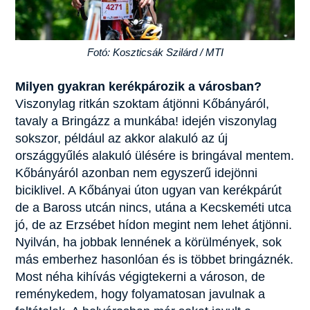
Fotó: Koszticsák Szilárd / MTI
Milyen gyakran kerékpározik a városban?
Viszonylag ritkán szoktam átjönni Kőbányáról,
tavaly a Bringázz a munkába! idején viszonylag
sokszor, például az akkor alakuló az új
országgyűlés alakuló ülésére is bringával mentem.
Kőbányáról azonban nem egyszerű idejönni
biciklivel. A Kőbányai úton ugyan van kerékpárút
de a Baross utcán nincs, utána a Kecskeméti utca
jó, de az Erzsébet hídon megint nem lehet átjönni.
Nyilván, ha jobbak lennének a körülmények, sok
más emberhez hasonlóan és is többet bringáznék.
Most néha kihívás végigtekerni a városon, de
reménykedem, hogy folyamatosan javulnak a