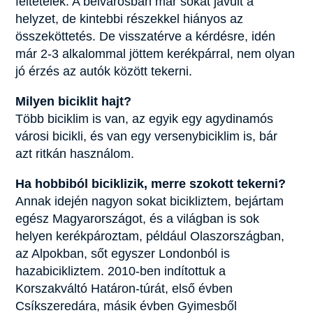
feltételek. A belvárosban már sokat javult a
helyzet, de kintebbi részekkel hiányos az
összeköttetés. De visszatérve a kérdésre, idén
már 2-3 alkalommal jöttem kerékpárral, nem olyan
jó érzés az autók között tekerni.
Milyen biciklit hajt?
Több biciklim is van, az egyik egy agydinamós
városi bicikli, és van egy versenybiciklim is, bár
azt ritkán használom.
Ha hobbiból biciklizik, merre szokott tekerni?
Annak idején nagyon sokat bicikliztem, bejártam
egész Magyarországot, és a világban is sok
helyen kerékpároztam, például Olaszországban,
az Alpokban, sőt egyszer Londonból is
hazabicikliztem. 2010-ben indítottuk a
Korszakváltó Határon-túrát, első évben
Csíkszeredára, másik évben Gyimesből