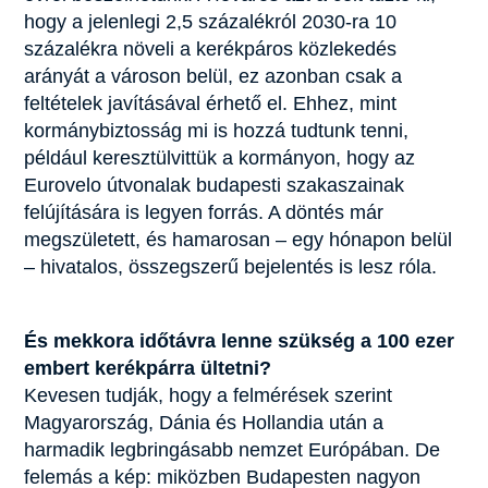
hogy a jelenlegi 2,5 százalékról 2030-ra 10
százalékra növeli a kerékpáros közlekedés
arányát a városon belül, ez azonban csak a
feltételek javításával érhető el. Ehhez, mint
kormánybiztosság mi is hozzá tudtunk tenni,
például keresztülvittük a kormányon, hogy az
Eurovelo útvonalak budapesti szakaszainak
felújítására is legyen forrás. A döntés már
megszületett, és hamarosan – egy hónapon belül
– hivatalos, összegszerű bejelentés is lesz róla.
És mekkora időtávra lenne szükség a 100 ezer
embert kerékpárra ültetni?
Kevesen tudják, hogy a felmérések szerint
Magyarország, Dánia és Hollandia után a
harmadik legbringásabb nemzet Európában. De
felemás a kép: miközben Budapesten nagyon