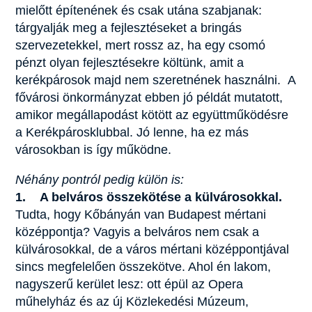
mielőtt építenének és csak utána szabjanak:
tárgyalják meg a fejlesztéseket a bringás
szervezetekkel, mert rossz az, ha egy csomó
pénzt olyan fejlesztésekre költünk, amit a
kerékpárosok majd nem szeretnének használni. A
fővárosi önkormányzat ebben jó példát mutatott,
amikor megállapodást kötött az együttműködésre
a Kerékpárosklubbal. Jó lenne, ha ez más
városokban is így működne.
Néhány pontról pedig külön is:
1. A belváros összekötése a külvárosokkal.
Tudta, hogy Kőbányán van Budapest mértani
középpontja? Vagyis a belváros nem csak a
külvárosokkal, de a város mértani középpontjával
sincs megfelelően összekötve. Ahol én lakom,
nagyszerű kerület lesz: ott épül az Opera
műhelyház és az új Közlekedési Múzeum,