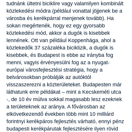
tudnánk ültetni biciklire vagy valamilyen kombinált
közlekedési módra (például vonattal jöjjenek be a
városba és kerékpárral menjenek tovább). Ha
sokan megértenék, hogy ez egy gyorsabb
közlekedési mód, akkor a dugók is kisebbek
lennének. Ott van például Koppenhága, ahol a
közlekedők 37 százaléka biciklizik, a dugók is
kisebbek, és Budapest is ebbe az irányba fog
menni, vagyis érvényesülni fog az a nyugat-
európai városfejlesztési stratégia, hogy a
belvárosokban próbálják az autóktól
visszaszerezni a közterületeket. Budapesten már
láthatunk erre példákat – mint a Kecskeméti utca
-, de 10 év múlva sokkal magasabb lesz ezeknek
a területeknek az aránya. A fővárosban az
elkövetkezendő években több mint 10 milliárd
forintnyi kerékpáros fejlesztés várható, ennyi pénz
budapesti kerékpárutak fejlesztésére ilyen rövid