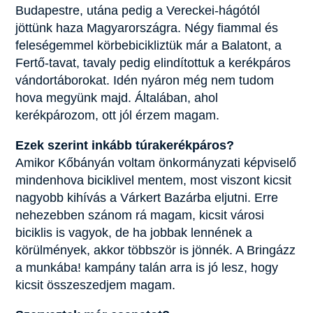
Budapestre, utána pedig a Vereckei-hágótól
jöttünk haza Magyarországra. Négy fiammal és
feleségemmel körbebicikliztük már a Balatont, a
Fertő-tavat, tavaly pedig elindítottuk a kerékpáros
vándortáborokat. Idén nyáron még nem tudom
hova megyünk majd. Általában, ahol
kerékpározom, ott jól érzem magam.
Ezek szerint inkább túrakerékpáros?
Amikor Kőbányán voltam önkormányzati képviselő
mindenhova biciklivel mentem, most viszont kicsit
nagyobb kihívás a Várkert Bazárba eljutni. Erre
nehezebben szánom rá magam, kicsit városi
biciklis is vagyok, de ha jobbak lennének a
körülmények, akkor többször is jönnék. A Bringázz
a munkába! kampány talán arra is jó lesz, hogy
kicsit összeszedjem magam.