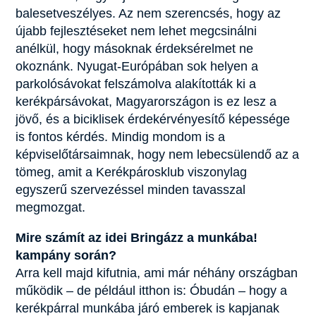
balesetveszélyes. Az nem szerencsés, hogy az
újabb fejlesztéseket nem lehet megcsinálni
anélkül, hogy másoknak érdeksérelmet ne
okoznánk. Nyugat-Európában sok helyen a
parkolósávokat felszámolva alakították ki a
kerékpársávokat, Magyarországon is ez lesz a
jövő, és a biciklisek érdekérvényesítő képessége
is fontos kérdés. Mindig mondom is a
képviselőtársaimnak, hogy nem lebecsülendő az a
tömeg, amit a Kerékpárosklub viszonylag
egyszerű szervezéssel minden tavasszal
megmozgat.
Mire számít az idei Bringázz a munkába!
kampány során?
Arra kell majd kifutnia, ami már néhány országban
működik – de például itthon is: Óbudán – hogy a
kerékpárral munkába járó emberek is kapjanak