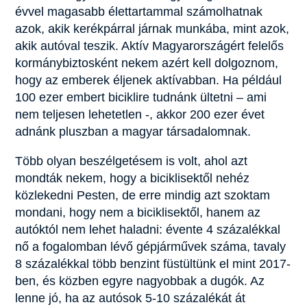
évvel magasabb élettartammal számolhatnak
azok, akik kerékpárral járnak munkába, mint azok,
akik autóval teszik. Aktív Magyarországért felelős
kormánybiztosként nekem azért kell dolgoznom,
hogy az emberek éljenek aktívabban. Ha például
100 ezer embert biciklire tudnánk ültetni – ami
nem teljesen lehetetlen -, akkor 200 ezer évet
adnánk pluszban a magyar társadalomnak.
Több olyan beszélgetésem is volt, ahol azt
mondták nekem, hogy a biciklisektől nehéz
közlekedni Pesten, de erre mindig azt szoktam
mondani, hogy nem a biciklisektől, hanem az
autóktól nem lehet haladni: évente 4 százalékkal
nő a fogalomban lévő gépjárművek száma, tavaly
8 százalékkal több benzint füstültünk el mint 2017-
ben, és közben egyre nagyobbak a dugók. Az
lenne jó, ha az autósok 5-10 százalékát át