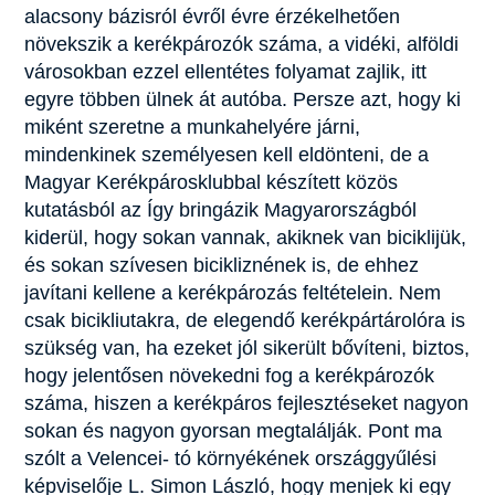
alacsony bázisról évről évre érzékelhetően
növekszik a kerékpározók száma, a vidéki, alföldi
városokban ezzel ellentétes folyamat zajlik, itt
egyre többen ülnek át autóba. Persze azt, hogy ki
miként szeretne a munkahelyére járni,
mindenkinek személyesen kell eldönteni, de a
Magyar Kerékpárosklubbal készített közös
kutatásból az Így bringázik Magyarországból
kiderül, hogy sokan vannak, akiknek van biciklijük,
és sokan szívesen bicikliznének is, de ehhez
javítani kellene a kerékpározás feltételein. Nem
csak bicikliutakra, de elegendő kerékpártárolóra is
szükség van, ha ezeket jól sikerült bővíteni, biztos,
hogy jelentősen növekedni fog a kerékpározók
száma, hiszen a kerékpáros fejlesztéseket nagyon
sokan és nagyon gyorsan megtalálják. Pont ma
szólt a Velencei- tó környékének országgyűlési
képviselője L. Simon László, hogy menjek ki egy