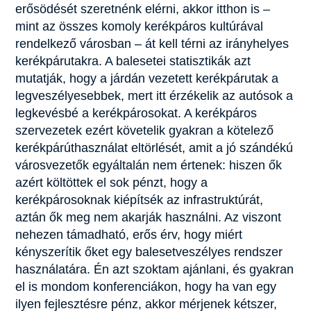
erősödését szeretnénk elérni, akkor itthon is –
mint az összes komoly kerékpáros kultúrával
rendelkező városban – át kell térni az irányhelyes
kerékpárutakra. A balesetei statisztikák azt
mutatják, hogy a járdán vezetett kerékpárutak a
legveszélyesebbek, mert itt érzékelik az autósok a
legkevésbé a kerékpárosokat. A kerékpáros
szervezetek ezért követelik gyakran a kötelező
kerékpárúthasználat eltörlését, amit a jó szándékú
városvezetők egyáltalán nem értenek: hiszen ők
azért költöttek el sok pénzt, hogy a
kerékpárosoknak kiépítsék az infrastruktúrát,
aztán ők meg nem akarják használni. Az viszont
nehezen támadható, erős érv, hogy miért
kényszerítik őket egy balesetveszélyes rendszer
használatára. Én azt szoktam ajánlani, és gyakran
el is mondom konferenciákon, hogy ha van egy
ilyen fejlesztésre pénz, akkor mérjenek kétszer,